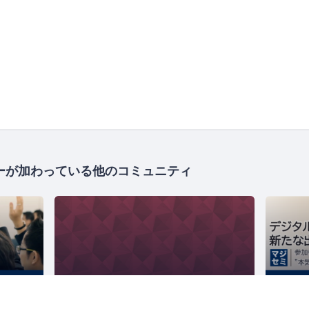
ーが加わっている他のコミュニティ
VoIP & Asterisk ラウンジ
マジセミ×システム運用（デジタルとの新たな出会いと体験）
401人